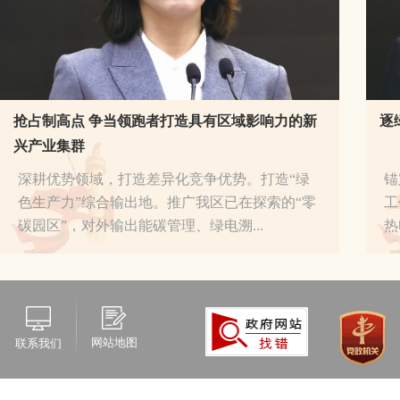
抢占制高点 争当领跑者打造具有区域影响力的新
逐
兴产业集群
深耕优势领域，打造差异化竞争优势。打造“绿
锚
色生产力”综合输出地。推广我区已在探索的“零
工
碳园区”，对外输出能碳管理、绿电溯...
热
[详细]
网站地图
联系我们