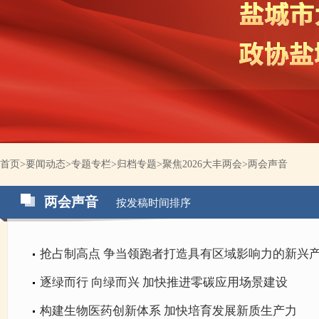
首页
>
要闻动态
>
专题专栏
>
归档专题
>
聚焦2026大丰两会
>
两会声音
两会声音
按发稿时间排序
抢占制高点 争当领跑者打造具有区域影响力的新兴
逐绿而行 向绿而兴 加快推进零碳应用场景建设
构建生物医药创新体系 加快培育发展新质生产力