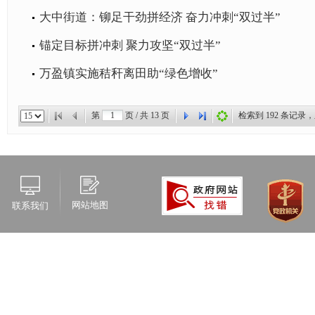
大中街道：铆足干劲拼经济 奋力冲刺“双过半”
锚定目标拼冲刺 聚力攻坚“双过半”
万盈镇实施秸秆离田助“绿色增收”
第
页 / 共
13
页
检索到
192
条记录，
网站地图
联系我们