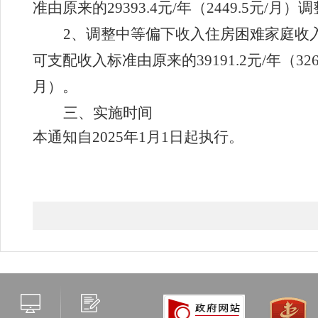
准由原来的
29393.4
元
/年
（
2449.5元/月）
调
2、调整中等偏下收入住房困难家庭收
可支配收入标准由原来的
39191.2
元
/年
（
32
月）
。
三、实施时间
本通知自
202
5
年
1月1日起执行。